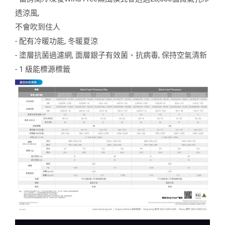
透涼風,
不會吹到住人
- 配有冷暖功能, 冬暖夏涼
- 塗層抗菌過濾網, 面層銀子有效菌、抗病毒, 保持空氣清新
- 1 級能標源標籤