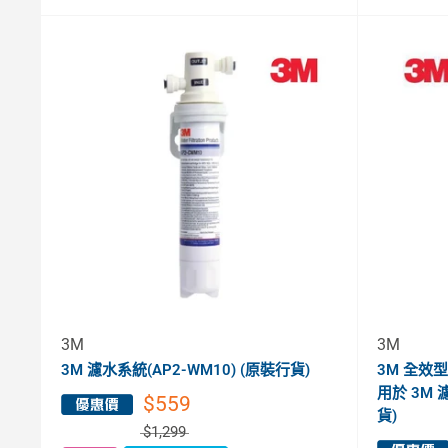
3M
3M
3M 濾水系統(AP2-WM10) (原裝行貨)
3M 全效型濾芯
用於 3M 
$559
貨)
$1,299