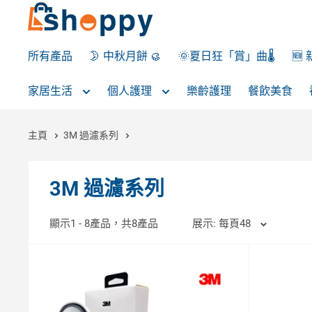
所有產品
🌛 中秋月餅 🥮
🌞夏日狂「賞」曲🌡️
🆕
家居生活
個人護理
樂齡護理
餐飲美食
主頁
3M 過濾系列
3M 過濾系列
顯示1 - 8產品，共8產品
展示: 每頁48