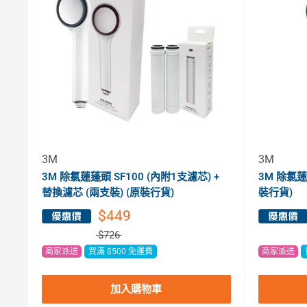
3M
3M
3M 除氯蓮蓬頭 SF100 (內附1支濾芯) +
3M 除氯蓮
替換濾芯 (兩支裝) (原裝行貨)
裝行貨)
$449
$726
商家派送
買滿 $500 免運費
商家派送
加入購物車