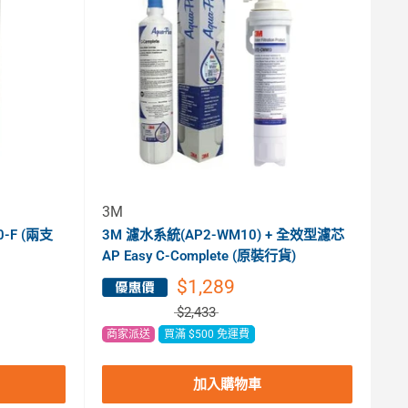
3M
-F (兩支
3M 濾水系統(AP2-WM10) + 全效型濾芯
AP Easy C-Complete (原裝行貨)
$1,289
$2,433
商家派送
買滿 $500 免運費
加入購物車