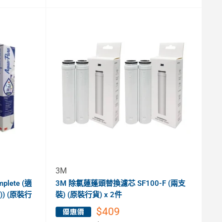
3M
plete (適
3M 除氯蓮蓬頭替換濾芯 SF100-F (兩支
)) (原裝行
裝) (原裝行貨) x 2件
$409