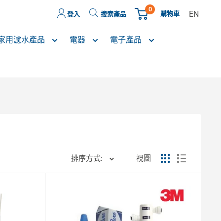
0
EN
購物車
登入
搜索產品
家用濾水產品
電器
電子產品
排序方式:
視圖