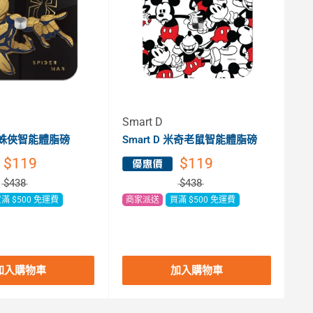
Smart D
3
D 蜘蛛俠智能體脂磅
Smart D 米奇老鼠智能體脂磅
3M
Co
$119
$119
(A
$438
$438
滿 $500 免運費
商家派送
買滿 $500 免運費
商
加入購物車
加入購物車