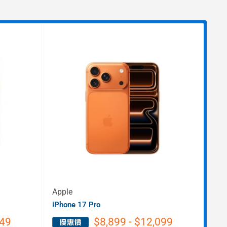
Apple
App
iPhone 17 Pro
iPh
149
$8,899 - $12,099