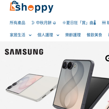
所有產品
🌛 中秋月餅 🥮
🌞夏日狂「賞」曲🌡️
🆕
家居生活
個人護理
樂齡護理
餐飲美食