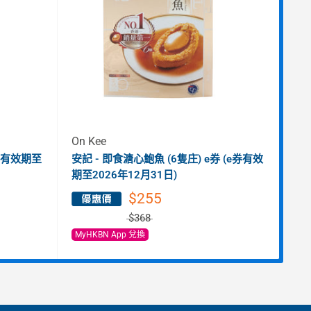
On Kee
On 
e券有效期至
安記 - 即食溏心鮑魚 (6隻庄) e券 (e券有效
安記
期至2026年12月31日)
20
$255
$368
MyHKBN App 兌換
My