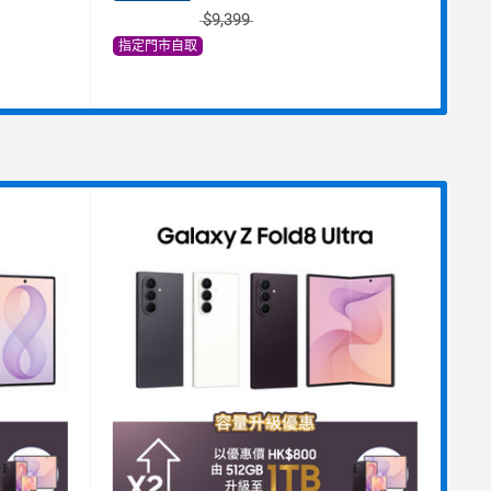
$9,399
指定門市自取
指