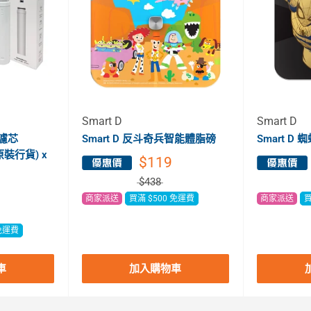
Smart D
Smart D
濾芯
Smart D 反斗奇兵智能體脂磅
Smart 
(原裝行貨) x
$119
$438
商家派送
買滿 $500 免運費
商家派送
買
 免運費
車
加入購物車