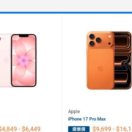
Apple
iPhone 17 Pro Max
$4,849 - $6,449
$9,699 - $16,