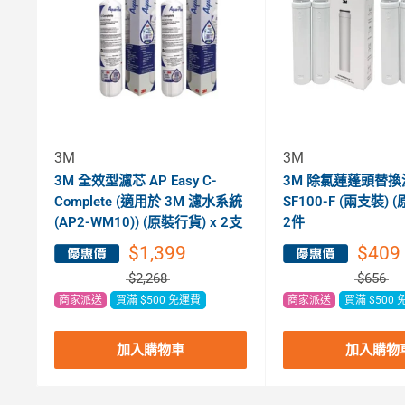
3M
3M
3M 全效型濾芯 AP Easy C-
3M 除氯蓮蓬頭替換
Complete (適用於 3M 濾水系統
SF100-F (兩支裝) 
(AP2-WM10)) (原裝行貨) x 2支
2件
$1,399
$409
$2,268
$656
商家派送
買滿 $500 免運費
商家派送
買滿 $500
加入購物車
加入購物