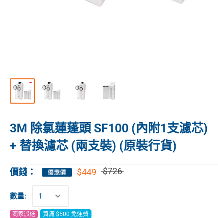
3M 除氯蓮蓬頭 SF100 (內附1支濾芯)
+ 替換濾芯 (兩支裝) (原裝行貨)
$726
$449
價錢：
數量:
商家派送
買滿 $500 免運費