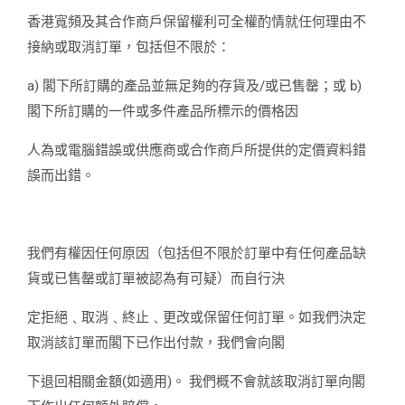
香港寬頻及其合作商戶保留權利可全權酌情就任何理由不
接納或取消訂單，包括但不限於：
a) 閣下所訂購的產品並無足夠的存貨及/或已售罄；或 b)
閣下所訂購的一件或多件產品所標示的價格因
人為或電腦錯誤或供應商或合作商戶所提供的定價資料錯
誤而出錯。
我們有權因任何原因（包括但不限於訂單中有任何產品缺
貨或已售罄或訂單被認為有可疑）而自行決
定拒絕﹑取消﹑終止﹑更改或保留任何訂單。如我們決定
取消該訂單而閣下已作出付款，我們會向閣
下退回相關金額(如適用)。 我們概不會就該取消訂單向閣