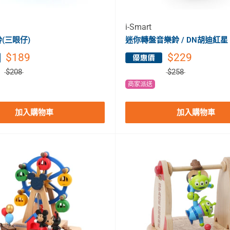
i-Smart
(三眼仔)
迷你轉盤音樂鈴 / DN胡迪紅星
$189
$229
$208
$258
商家派送
加入購物車
加入購物車