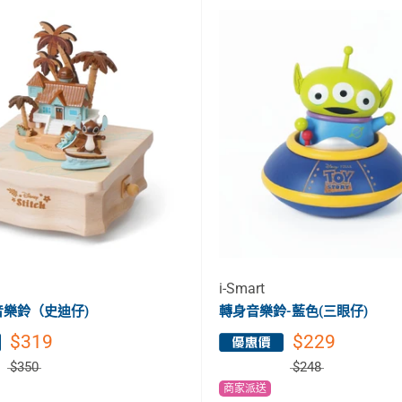
i-Smart
樂鈴（史迪仔)
轉身音樂鈴-藍色(三眼仔)
$319
$229
$350
$248
商家派送