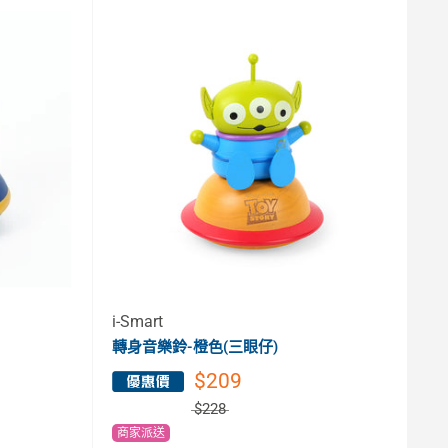
i-Smart
轉身音樂鈴-橙色(三眼仔)
$209
$228
商家派送