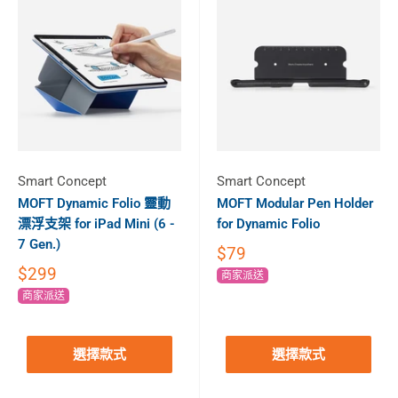
Smart Concept
Smart Concept
MOFT Dynamic Folio 靈動
MOFT Modular Pen Holder
漂浮支架 for iPad Mini (6 -
for Dynamic Folio
7 Gen.)
$79
$299
商家派送
商家派送
選擇款式
選擇款式