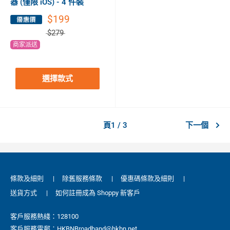
器 (僅限 iOS) - 4 件裝
$199
$279
商家派送
選擇款式
頁1 / 3
下一個
條款及細則
|
除舊服務條款
|
優惠碼條款及細則
|
送貨方式
|
如何註冊成為 Shoppy 新客戶
客戶服務熱綫：128100
客戶服務電郵：HKBNBroadband@hkbn.net