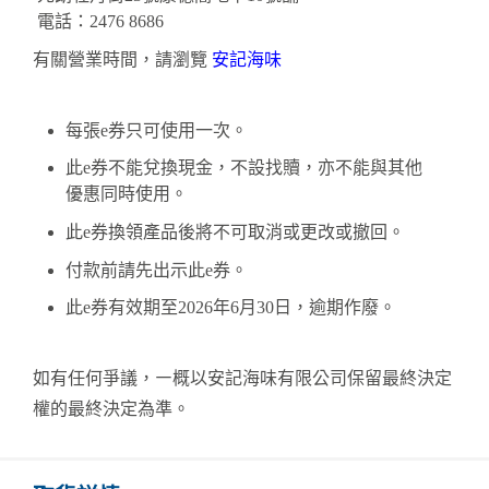
電話：
2476 8686
有關營業時間，請瀏覽
安記海味
每張
e
券只可使用一次。
此
e
券不能兌換現金，不設找贖，亦不能與其他
優惠同時使用。
此
e
券換領產品後將不可取消或更改或撤回。
付款前請先出示此
e
券。
此
e
券有效期至
2026
年
6
月
30
日，逾期作廢。
如有任何爭議，
㇐概以安記海味有限公司保留最終決定
權的最終決定為準。