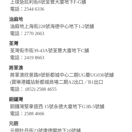
上環急庇利街
8
號金豐大廈地下
F-G
舖
電話：
2544 6336
油麻地
油麻地上海街
228
號海德中心地下
1-2
號舖
電話：
2770 2663
荃灣
荃灣街市街
39-43A
號荃豐大廈地下
C
舖
電話：
2419 8663
將軍澳
將軍澳欣景路
8
號新都城中心二期
UG
層
UG036
號舖
(
寶琳港鐵站新都城商場二期
A2
出口／
B1
出口
電話：
(852) 2588 4655
銅鑼灣
銅鑼灣堅拿道西
15
號永德大廈地下
G3B-5
號舖
電話：
2588 4666
元朗
元朗牡丹街
23
號康德閣地下
10
號舖