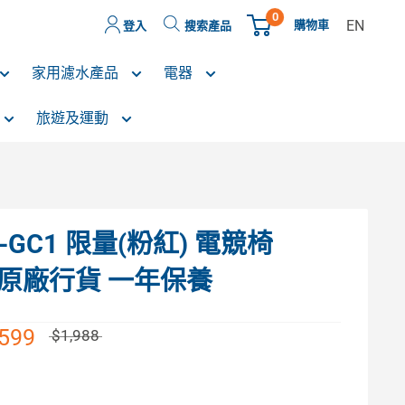
0
EN
購物車
登入
搜索產品
家用濾水產品
電器
旅遊及運動
 FD-GC1 限量(粉紅) 電競椅
op 原廠行貨 一年保養
,599
$1,988