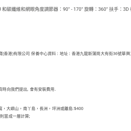
 和碳纖維和網眼角度調節器：90° - 170° 旋轉：360° 扶手：3
(香港)有限公司 保養中心資料 : 地址 : 香港九龍新蒲崗大有街36號華興工業大
貨時向我們提出, 會有安裝費用.
0; 梅窩，大嶼山，南丫島，長洲，坪洲或離島:$400
則當成一層計算;