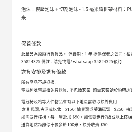
泡沫：模壓泡沫 + 切割泡沫 - 1.5 毫米鐵框架材料：PU
米
保養條款
此產品為原廠行貨貨品。 保養期 : 1 年 提供保養之公司 : 栢寶
35824325 備註 : 請先致電/ whatsapp 35824325預約
送貨安排及退貨條款
所有產品不設退換.
電競椅及電競枱免費送貨, 不包括安裝. 如需安裝請於約時送
電競椅及枱等大件物品會有以下地區需收取額外費用 :
東涌,馬灣,古洞或以北 : $150; 愉景灣或葵涌碼頭 : $25
如需要行樓梯，每一層需加 $50，如需要步行7級或以上樓梯
送貨地點距離停車位多於100米，額外收費 $50