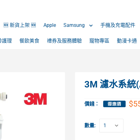
🆕 新貨上架 🆕
Apple
Samsung
手機及充電配件
齡護理
餐飲美食
禮券及服務體驗
寵物專區
動漫卡通
3M 濾水系統(
$5
價錢：
數量: