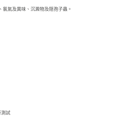
鐵锈、氯氣及異味、沉澱物及隠孢子蟲。
行測試