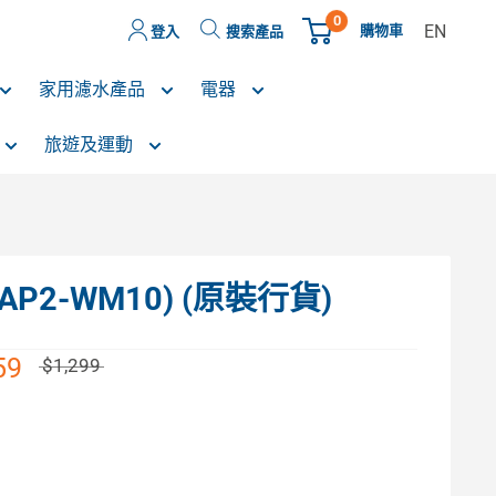
0
EN
購物車
登入
搜索產品
家用濾水產品
電器
旅遊及運動
AP2-WM10) (原裝行貨)
59
$1,299