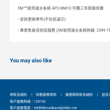
3M™️家用濾水系統 AP2-WM10 可獲三年原廠保養:
• 安排更換零件(不包括濾芯)
• 專業售後咨詢及服務 (3M家用濾水系統熱線: 2599 75
You may also like
條款及細則
|
除舊服務條款
|
優惠碼條款及細則
|
送貨
客戶服務熱綫：128100
客戶服務電郵：HKBNBroadband@hkbn.net