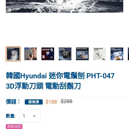
韓國Hyundai 迷你電鬚刨 PHT-047
3D浮動刀頭 電動刮鬍刀
$288
$188
價錢：
數量:
商家派送