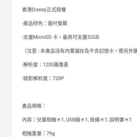
香港Disney正式授權
-產品特色：兩吋螢幕
-支援MicroSD 卡，最高可支援32GB
（注意 : 本產品沒有內置儲存及不含記憶卡，需另外
-解析度：1200萬像素
-錄影解析度：720P
產品規格：
內容：兒童相機＊1, USB線＊1, 掛繩＊1, 說明書＊1
相機重量：79g