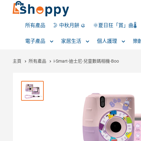
所有產品
🌛 中秋月餅 🥮
🌞夏日狂「賞」曲🌡️
電子產品
家居生活
個人護理
樂
主頁
所有產品
i-Smart-迪士尼-兒童數碼相機-Boo