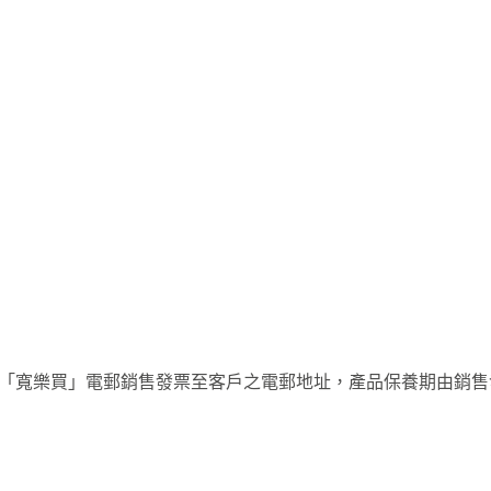
py「寬樂買」電郵銷售發票至客戶之電郵地址，產品保養期由銷