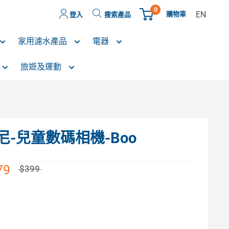
0
EN
購物車
登入
搜索產品
家用濾水產品
電器
旅遊及運動
迪士尼-兒童數碼相機-Boo
79
$399