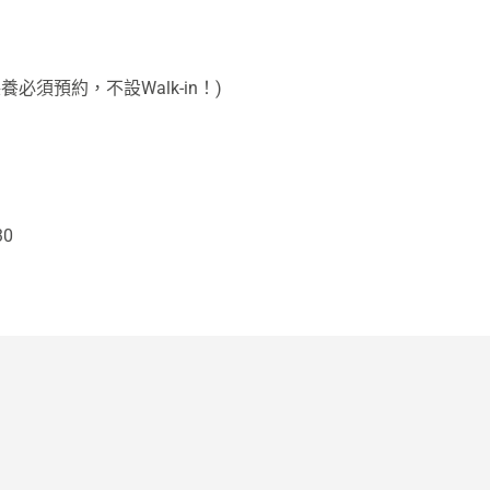
養必須預約，不設Walk-in！)
30