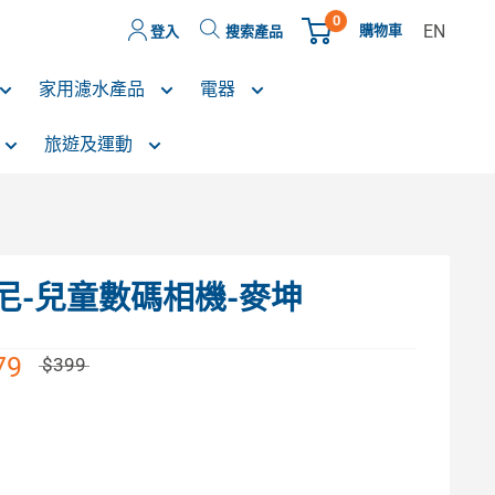
0
EN
購物車
登入
搜索產品
家用濾水產品
電器
旅遊及運動
迪士尼-兒童數碼相機-麥坤
79
$399