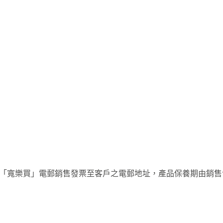
py「寬樂買」電郵銷售發票至客戶之電郵地址，產品保養期由銷