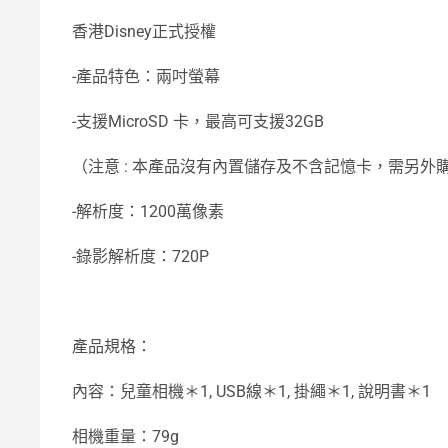
香港Disney正式授權
-產品特色：兩吋螢幕
-支援MicroSD 卡，最高可支援32GB
（注意 : 本產品沒有內置儲存及不含記憶卡，需另外
-解析度：1200萬像素
-錄影解析度：720P
產品規格：
內容：兒童相機＊1, USB線＊1, 掛繩＊1, 說明書＊1
相機重量：79g