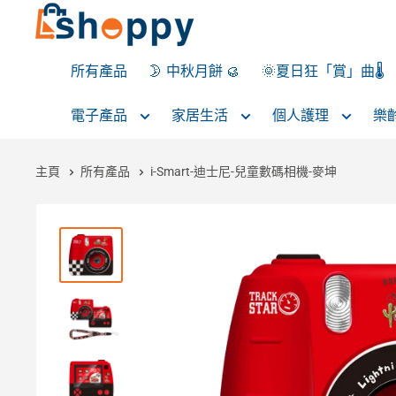
所有產品
🌛 中秋月餅 🥮
🌞夏日狂「賞」曲🌡️
電子產品
家居生活
個人護理
樂
主頁
所有產品
i-Smart-迪士尼-兒童數碼相機-麥坤