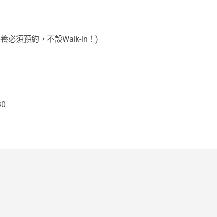
養必須預約，不設Walk-in！)
30