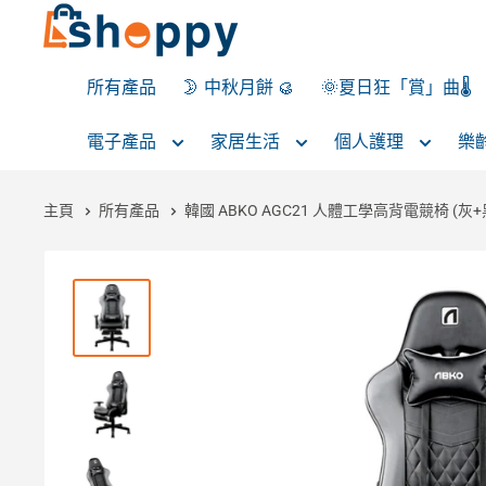
所有產品
🌛 中秋月餅 🥮
🌞夏日狂「賞」曲🌡️
電子產品
家居生活
個人護理
樂
主頁
所有產品
韓國 ABKO AGC21 人體工學高背電競椅 (灰+黑