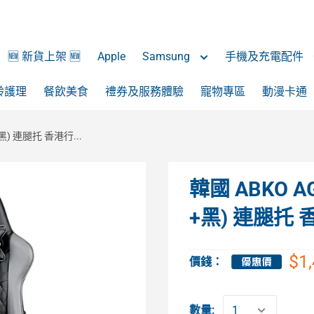
🆕 新貨上架 🆕
Apple
Samsung
手機及充電配件
齡護理
餐飲美食
禮券及服務體驗
寵物專區
動漫卡通
) 連腿托 香港行...
韓國 ABKO 
+黑) 連腿托
$1
價錢：
數量: