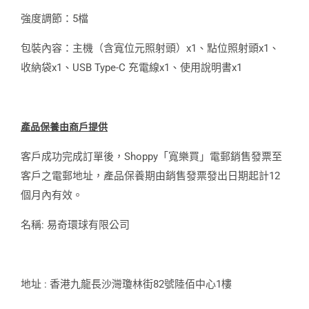
強度調節：5檔
包裝內容：主機（含寬位元照射頭）x1、點位照射頭x1、
收納袋x1、USB Type-C 充電線x1、使用說明書x1
產品保
養
由商戶提
供
客戶成功完成訂單後，Shoppy「寬樂買」電郵銷售發票至
客戶之電郵地址，產品保養期由銷售發票發出日期起計12
個月內有效。
名稱: 易奇環球有限公司
地址 : 香港九龍長沙灣瓊林街82號陸佰中心1樓