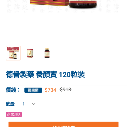
德譽製藥 養顏寶 120粒裝
$918
$734
價錢：
數量:
商家派送