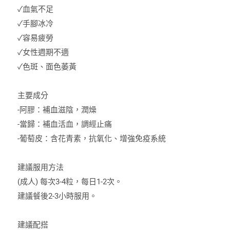
✓血氣不足
✓手腳冰冷
✓容易疲勞
✓女性週期不適
✓色斑、面色萎黃
主要成分
-阿膠：補血滋陰，潤燥
-當歸：補血活血，調經止痛
-葡萄皮：含花青素，抗氧化、增強免疫系統
建議服用方法
(成人) 每次3-4粒，每日1-2次。
建議餐後2-3小時服用。
建議配搭