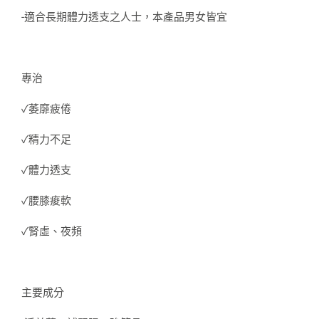
-適合長期體力透支之人士，本產品男女皆宜
專治
✓萎靡疲倦
✓精力不足
✓體力透支
✓腰膝痠軟
✓腎虛、夜頻
主要成分