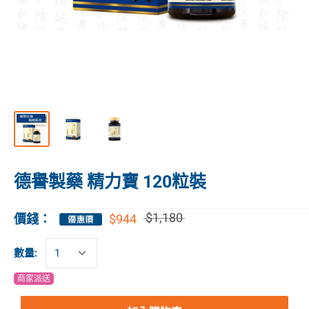
德譽製藥 精力寶 120粒裝
$1,180
$944
價錢：
數量:
商家派送