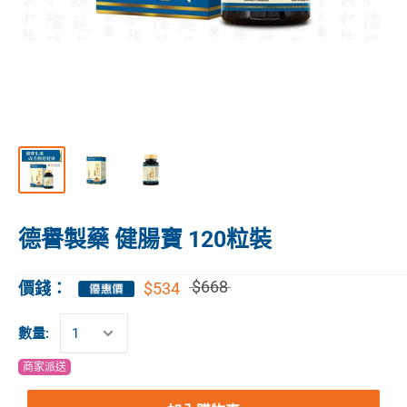
德譽製藥 健腸寶 120粒裝
$668
$534
價錢：
數量:
商家派送