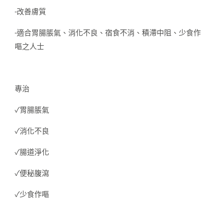
-改善膚質
-適合胃腸脹氣、消化不良、宿食不消、積滯中阻、少食作
嘔之人士
專治
✓胃腸脹氣
✓消化不良
✓腸道淨化
✓便秘腹瀉
✓少食作嘔