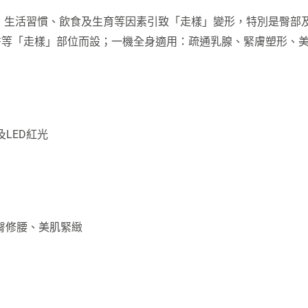
型會因為年紀、生活習慣、飲食及生育等因素引致「走樣」變形，特別
腿胸臀等「走樣」部位而設；一機全身適用：疏通乳腺、緊膚塑形
及LED紅光
臀修腰、美肌緊緻