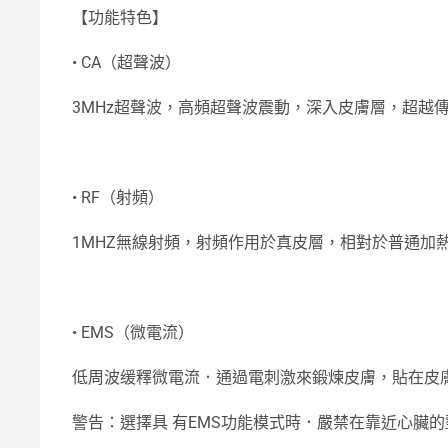
【功能特色】
• CA（超聲波）
3MHz超聲波，高頻超聲波震動，深入皮膚層，超越
• RF（射頻）
1MHZ無線射頻，射頻作用於真皮層，相對於普通
• EMS（微電流）
低周波缓釋微電流．通過電刺激來鍛煉皮膚，貼在皮
警告：選擇具 有EMS功能模式時．嚴禁在靠近心臟