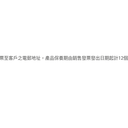
售發票至客戶之電郵地址，產品保養期由銷售發票發出日期起計12