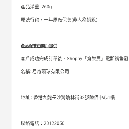
產品淨重: 260g
原裝行貨，一年原廠保養(非人為損毀)
產品保
養
由商戶提
供
客戶成功完成訂單後，Shoppy「寬樂買」電郵銷
名稱: 易奇環球有限公司
地址 : 香港九龍長沙灣瓊林街82號陸佰中心1樓
聯絡電話：23122050