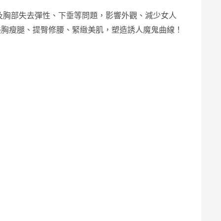
是臀部及胸部失去彈性、下垂等問題，影響外觀、減少女人
、美胸瘦腿、提臀修腰、緊緻美肌，塑造誘人魔鬼曲線！