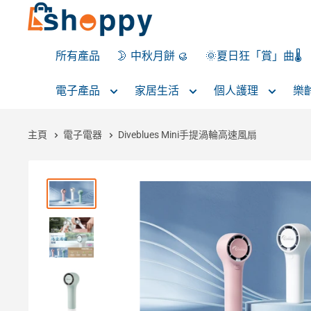
所有產品
🌛 中秋月餅 🥮
🌞夏日狂「賞」曲🌡️
電子產品
家居生活
個人護理
樂
主頁
電子電器
Diveblues Mini手提渦輪高速風扇