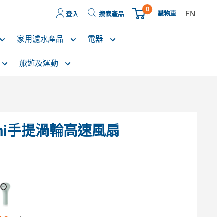
0
EN
購物車
登入
搜索產品
家用濾水產品
電器
旅遊及運動
 Mini手提渦輪高速風扇