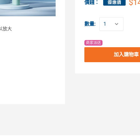
$1
價錢：
數量:
以放大
商家派送
加入購物車