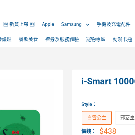
🆕 新貨上架 🆕
Apple
Samsung
手機及充電配件
齡護理
餐飲美食
禮券及服務體驗
寵物專區
動漫卡通
i-Smart 1
Style
：
白雪公主
邪惡皇
$438
價錢：