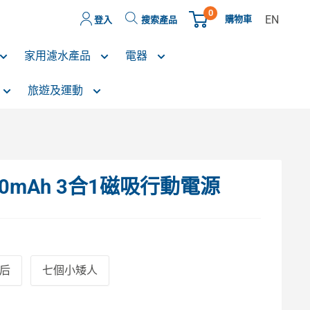
0
EN
購物車
登入
搜索產品
家用濾水產品
電器
旅遊及運動
0000mAh 3合1磁吸行動電源
后
七個小矮人