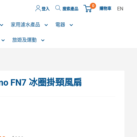
0
EN
購物車
登入
搜索產品
家用濾水產品
電器
旅遊及運動
 Limo FN7 冰圈掛頸風扇