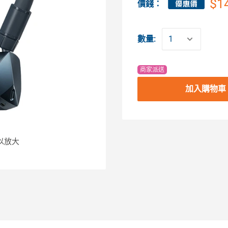
$1
價錢：
數量:
商家派送
加入購物車
以放大