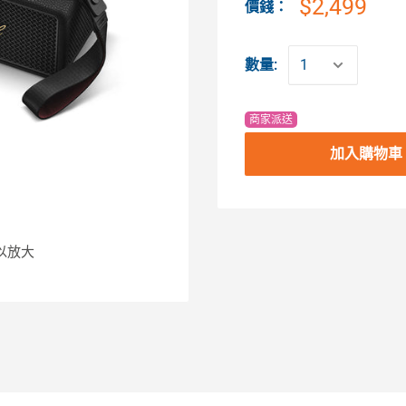
$2,499
價錢：
數量:
商家派送
加入購物車
以放大