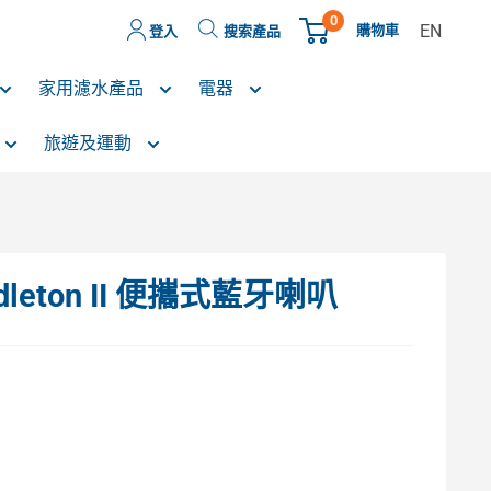
0
EN
購物車
登入
搜索產品
家用濾水產品
電器
旅遊及運動
iddleton II 便攜式藍牙喇叭