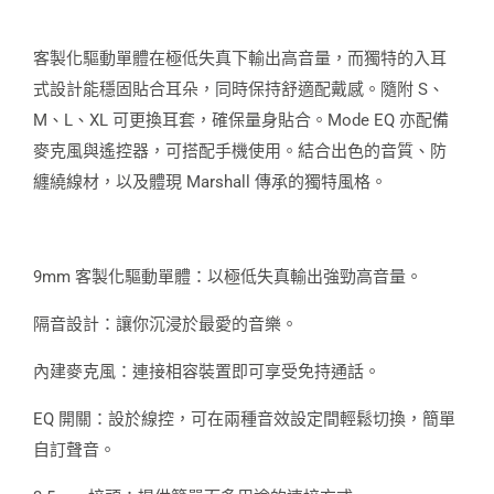
客製化驅動單體在極低失真下輸出高音量，而獨特的入耳
式設計能穩固貼合耳朵，同時保持舒適配戴感。隨附 S、
M、L、XL 可更換耳套，確保量身貼合。Mode EQ 亦配備
麥克風與遙控器，可搭配手機使用。結合出色的音質、防
纏繞線材，以及體現 Marshall 傳承的獨特風格。
9mm 客製化驅動單體：以極低失真輸出強勁高音量。
隔音設計：讓你沉浸於最愛的音樂。
內建麥克風：連接相容裝置即可享受免持通話。
EQ 開關：設於線控，可在兩種音效設定間輕鬆切換，簡單
自訂聲音。