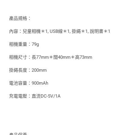
產品規格：
內容：兒童相機＊1, USB線＊1, 掛繩＊1, 說明書＊1
相機重量：79g
相機尺寸：長77mm＊闊40mm＊高73mm
掛繩長度：200mm
電池容量：900mAh
充電電壓：直流DC-5V/1A
產品保養