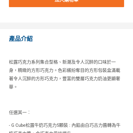
產品介紹
松露巧克力系列集合型格、新潮及令人沉醉的口味於一
身，精緻的方形巧克力。色彩繽紛奪目的方形包裝盒滿載
著令人沉醉的方形巧克力，豐富的雙層巧克力奶油更顯奢
華。
任選其一︰
- G Cube松露牛奶巧克力5顆裝 : 內餡由白巧古力醬轉為牛