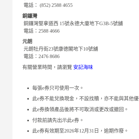
電話：
(852) 2588 4655
銅鑼灣
銅鑼灣堅拿道西
15
號永德大廈地下
G3B-5
號舖
電話：
2588 4666
元朗
元朗牡丹街
23
號康德閣地下
10
號舖
電話：
2476 8686
有關營業時間，請瀏覽
安記海味
每張
e
券只可使用一次。
此
e
券不能兌換現金，不設找贖，亦不能與其他優
此
e
券換領產品後將不可取消或更改或撤回。
付款前請先出示此
e
券。
此
e
券有效期至
2026
年
12
月
31
日，逾期作廢。