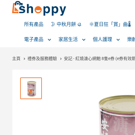
所有產品
🌛 中秋月餅 🥮
🌞夏日狂「賞」曲🌡️
電子產品
家居生活
個人護理
樂
主頁
禮券及服務體驗
安記 - 紅燒溏心網鮑 8隻e券 (e券有效期