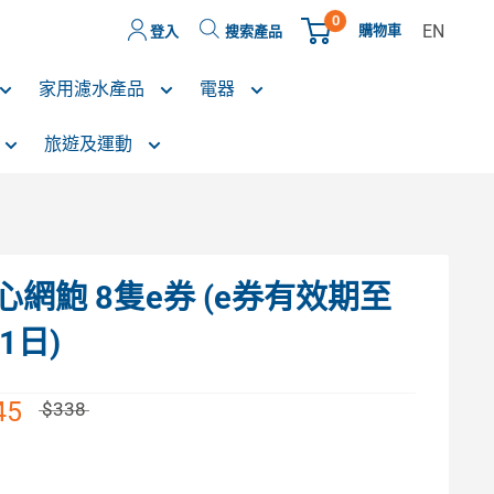
0
EN
購物車
登入
搜索產品
家用濾水產品
電器
旅遊及運動
心網鮑 8隻e券 (e券有效期至
1日)
45
$338