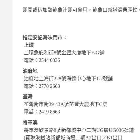
即開或稍加熱鮑魚汁即可食用，鮑魚口感嫩滑帶彈性
指定安記海味門市：
上環
上環急庇利街
8
號金豐大廈地下
F-G
舖
電話：
2544 6336
油麻地
油麻地上海街
228
號海德中心地下
1-2
號舖
電話：
2770 2663
荃灣
荃灣街市街
39-43A
號荃豐大廈地下
C
舖
電話：
2419 8663
將軍澳
將軍澳欣景路
8
號新都城中心二期
UG
層
UG036
號舖
(
寶琳港鐵站新都城商場二期
A2
出口／
B1
出口