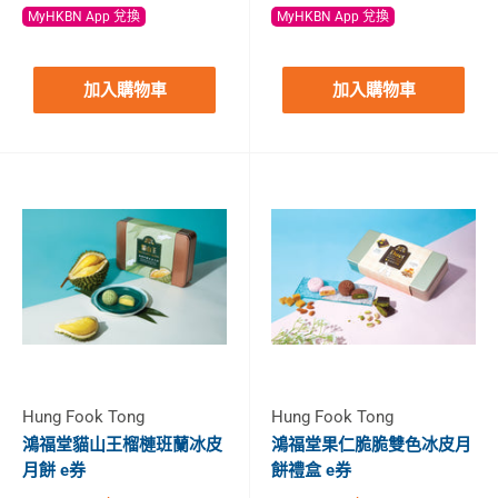
MyHKBN App 兌換
MyHKBN App 兌換
加入購物車
加入購物車
Hung Fook Tong
Hung Fook Tong
鴻福堂貓山王榴槤班蘭冰皮
鴻福堂果仁脆脆雙色冰皮月
月餅 e券
餅禮盒 e券