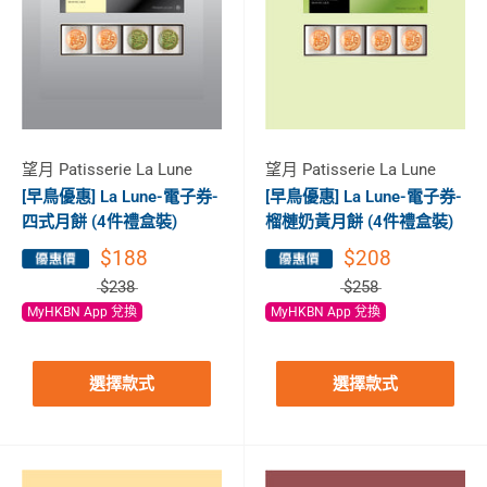
望月 Patisserie La Lune
望月 Patisserie La Lune
[早鳥優惠] La Lune-電子券-
[早鳥優惠] La Lune-電子券-
四式月餅 (4件禮盒裝)
榴槤奶黃月餅 (4件禮盒裝)
$188
$208
$238
$258
MyHKBN App 兌換
MyHKBN App 兌換
選擇款式
選擇款式