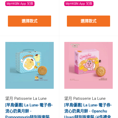
MyHKBN App 兌換
MyHKBN App 兌換
選擇款式
選擇款式
望月 Patisserie La Lune
望月 Patisserie La Lune
[早鳥優惠] La Lune-電子券-
[早鳥優惠] La Lune-電子券-
流心奶黃月餅 -
流心奶黃月餅 - Opanchu
Pompompurin特別版套裝
Usagi特別版套裝 (4件禮盒