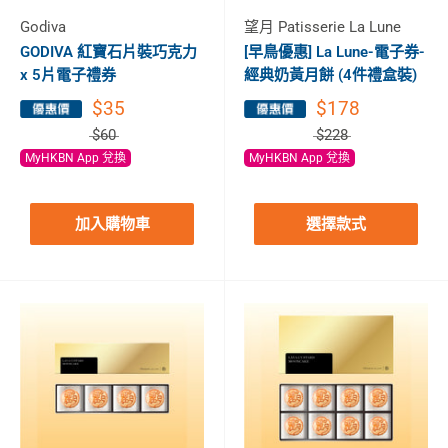
Godiva
望月 Patisserie La Lune
GODIVA 紅寶石片裝巧克力
[早鳥優惠] La Lune-電子券-
x 5片電子禮券
經典奶黃月餅 (4件禮盒裝)
$35
$178
$60
$228
MyHKBN App 兌換
MyHKBN App 兌換
加入購物車
選擇款式