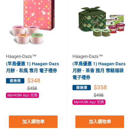
Häagen-Dazs™
Häagen-Dazs™
(早鳥優惠 1) Haagen-Dazs
(早鳥優惠 1) Haagen-Dazs
月餅 - 和風 雪月 電子禮券
月餅 - 茶香 雅月 雪糕福袋
電子禮券
$348
$358
$458
$498
MyHKBN App 兌換
MyHKBN App 兌換
加入購物車
加入購物車