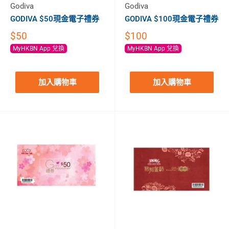
Godiva
Godiva
GODIVA $50現金電子禮券
GODIVA $100現金電子禮券
$50
$100
MyHKBN App 兌換
MyHKBN App 兌換
加入購物車
加入購物車