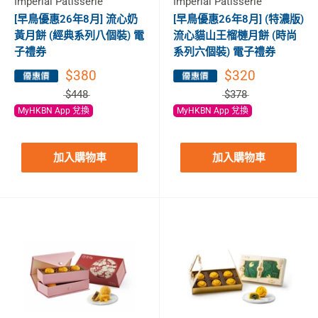
Imperial Patisserie
Imperial Patisserie
[早鳥優惠26年8月] 流心奶
[早鳥優惠26年8月] (特濃版)
黃月餅 (經典系列八個裝) 電
流心貓山王榴槤月餅 (時尚
子禮券
系列六個裝) 電子禮券
$380
$320
$448
$378
MyHKBN App 兌換
MyHKBN App 兌換
加入購物車
加入購物車