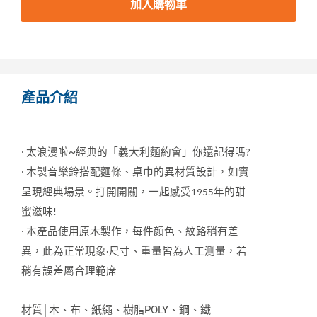
加入購物車
產品介紹
~
太浪漫啦
經典的「義大利麵約會」你還記得嗎
∙
?
木製音樂鈴搭配麵條、桌巾的異材質設計，如實
∙
呈現經典場景。打開開關，一起感受
年的甜
1955
蜜滋味
!
本產品使用原木製作，每件颜色、紋路稍有差
∙
異，此為正常現象
尺寸、重量皆為人工测量，若
·
稍有誤差屬合理範席
材質│木、布、紙繩、樹脂POLY、鋼、鐵