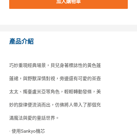
加入購物車
產品介紹
巧妙重現經典場景，貝兒身著標誌性的黃色蓬
蓬裙，與野獸深情對視，旁邊還有可愛的茶壺
太太、燭臺盧米亞等角色，輕輕轉動發條，美
妙的旋律便流淌而出，仿佛將人帶入了那個充
滿魔法與愛的童話世界。
∙ 使用Sankyo機芯