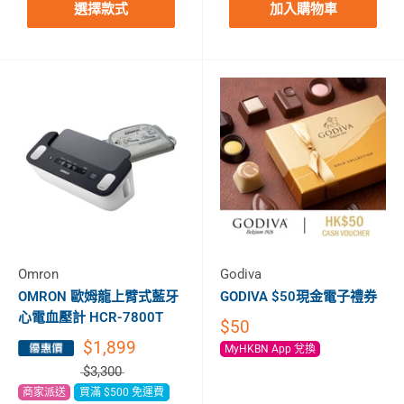
選擇款式
加入購物車
Omron
Godiva
OMRON 歐姆龍上臂式藍牙
GODIVA $50現金電子禮券
心電血壓計 HCR-7800T
$50
$1,899
MyHKBN App 兌換
$3,300
商家派送
買滿 $500 免運費