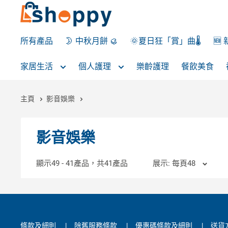
所有產品
🌛 中秋月餅 🥮
🌞夏日狂「賞」曲🌡️
🆕
家居生活
個人護理
樂齡護理
餐飲美食
主頁
影音娛樂
影音娛樂
顯示49 - 41產品，共41產品
展示: 每頁48
條款及細則
|
除舊服務條款
|
優惠碼條款及細則
|
送貨