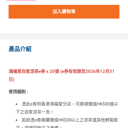
加入購物車
產品介紹
鴻褔堂自家涼茶e券 x 20張 (e券有效期至2026年12月31
日)
使用細則 :
憑此e券到香港鴻福堂分店，可換領價值HK$30或以
下之自家涼茶一支。
如欲憑e券換購價值HK$30以上之涼茶或其他鮮製飲