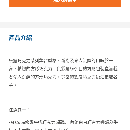
產品介紹
松露巧克力系列集合型格、新潮及令人沉醉的口味於一
身，精緻的方形巧克力。色彩繽紛奪目的方形包裝盒滿載
著令人沉醉的方形巧克力，豐富的雙層巧克力奶油更顯奢
華。
任選其一︰
- G Cube松露牛奶巧克力5顆裝 : 內餡由白巧古力醬轉為牛