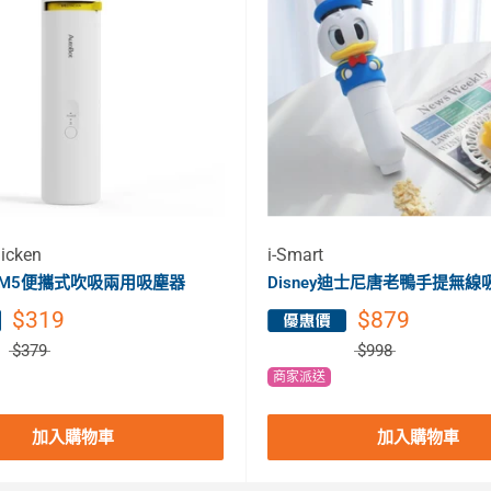
icken
i-Smart
t VM5便攜式吹吸兩用吸塵器
Disney迪士尼唐老鴨手提無線
$319
$879
$379
$998
商家派送
加入購物車
加入購物車