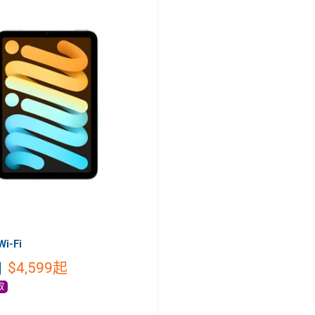
Wi-Fi
$4,599
起
取