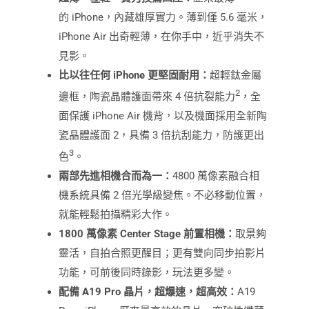
的 iPhone，內藏雄厚實力。薄到僅 5.6 毫米，
iPhone Air 出奇輕薄，在你手中，近乎消失不
見影。
比以往任何
iPhone
更堅固耐
⽤
：
超輕鈦金屬
2
邊框，陶瓷晶體護面帶來 4 倍抗裂能⼒
，全
面保護 iPhone Air 機背，以及機面採用全新陶
瓷晶體護面 2，具備 3 倍抗刮能力，防護更出
3
色
。
兩部先進相機合而為一：
4800 萬像素融合相
機系統具備 2 倍光學級變焦。不必移動位置，
就能輕鬆拍攝精彩大作。
1800
萬像素
Center Stage
前置相機：
取景夠
靈活，自拍合照更醒目；更有雙向同步拍影片
功能，可前後同時錄影，玩法更多變。
配備
A19 Pro
晶片，超爆速，超高效：
A19