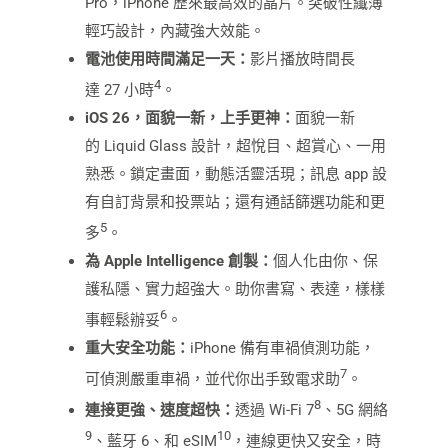
Pro，iPhone 歷來最高效的晶片。突破性纖薄
輕巧設計，內藏強大效能。
電
池使用時間
滿足一天：
影片播放時間長
4
達 27 小時
。
iOS 26
，面貌一新，上手更神：
面貌一新
的 Liquid Glass 設計，超悅目、超賞心、一用
熟悉。鎖定畫面，動態活靈活現；訊息 app 設
有自訂背景和投票站；還有通話篩選功能和更
5
多
。
為
Apple Intelligence
創製：
個人化由你、保
護私隱、實力超強大。助你書寫、表達，樣樣
6
事輕鬆辦妥
。
重大安全功能：
iPhone 備有車禍偵測功能，
7
可偵測嚴重車禍，並代你出手致電求助
。
8
連接更強、速度超快：
透過 Wi‑Fi 7
、5G 網絡
9
10
、藍牙 6、和 eSIM
，連線更快又安全，時