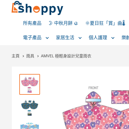
所有產品
🌛 中秋月餅 🥮
🌞夏日狂「賞」曲🌡️
電子產品
家居生活
個人護理
樂
主頁
雨具
AMVEL 極輕身設計兒童雨衣