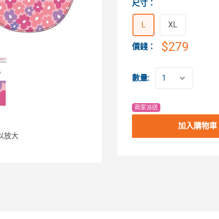
尺寸
：
L
XL
$279
價錢：
數量:
商家派送
加入購物車
以放大