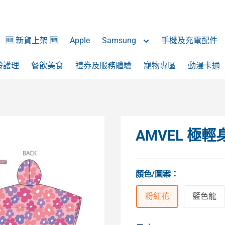
🆕 新貨上架 🆕
Apple
Samsung
手機及充電配件
齡護理
餐飲美食
禮券及服務體驗
寵物專區
動漫卡通
AMVEL 極
顏色/圖案
：
粉紅花
籃色龍