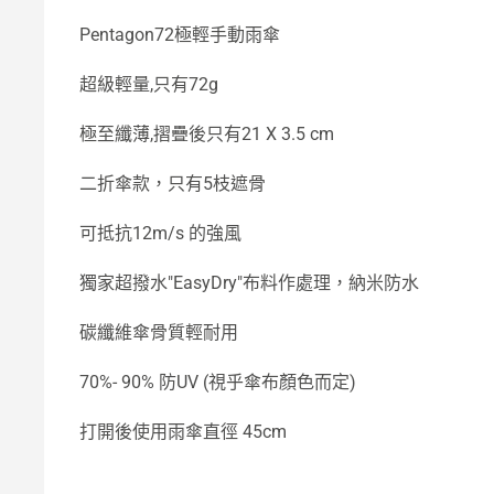
Pentagon72極輕手動雨傘
超級輕量,只有72g
極至纖薄,摺疊後只有21 X 3.5 cm
二折傘款，只有5枝遮骨
可抵抗12m/s 的強風
獨家超撥水"EasyDry"布料作處理，納米防水
碳纖維傘骨質輕耐用
70%- 90% 防UV (視乎傘布顏色而定)
打開後使用雨傘直徑 45cm