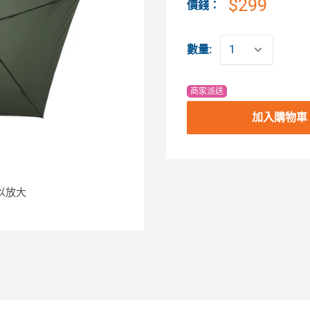
$299
價錢：
數量:
商家派送
加入購物車
以放大