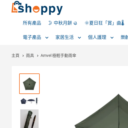
所有產品
🌛 中秋月餅 🥮
🌞夏日狂「賞」曲🌡️
電子產品
家居生活
個人護理
樂
主頁
雨具
Amvel 極輕手動雨傘