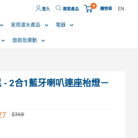
0
EN
購物車
登入
搜索產品
家用濾水產品
電器
旅遊及運動
士尼 - 2合1藍牙喇叭連座枱燈－
27
$368