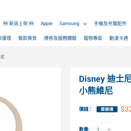
🆕 新貨上架 🆕
Apple
Samsung
手機及充電配件
齡護理
餐飲美食
禮券及服務體驗
寵物專區
動漫卡通
維尼
Disney 迪
小熊維尼
$3
價錢：
數量: