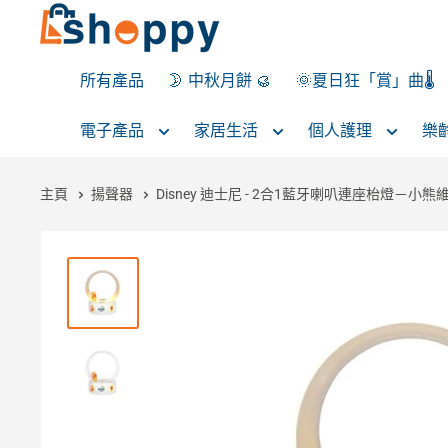
所有產品
🌛 中秋月餅 🥮
🌞夏日狂「賞」曲🌡️
電子產品
家居生活
個人護理
樂
主頁
揚聲器
Disney 迪士尼 - 2合1藍牙喇叭連座枱燈－小熊