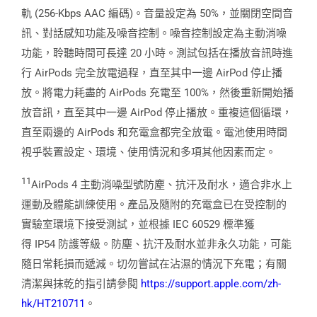
軌 (256-Kbps AAC 編碼)。音量設定為 50%，並關閉空間音
訊、對話感知功能及噪音控制。噪音控制設定為主動消噪
功能，聆聽時間可長達 20 小時。測試包括在播放音訊時進
行 AirPods 完全放電過程，直至其中一邊 AirPod 停止播
放。將電力耗盡的 AirPods 充電至 100%，然後重新開始播
放音訊，直至其中一邊 AirPod 停止播放。重複這個循環，
直至兩邊的 AirPods 和充電盒都完全放電。電池使用時間
視乎裝置設定、環境、使用情況和多項其他因素而定。
11
AirPods 4 主動消噪型號防塵、抗汗及耐水，適合非水上
運動及體能訓練使用。產品及隨附的充電盒已在受控制的
實驗室環境下接受測試，並根據 IEC 60529 標準獲
得 IP54 防護等級。防塵、抗汗及耐水並非永久功能，可能
隨日常耗損而遞減。切勿嘗試在沾濕的情況下充電；有關
清潔與抹乾的指引請參閱
https://support.apple.com/zh-
hk/HT210711
。