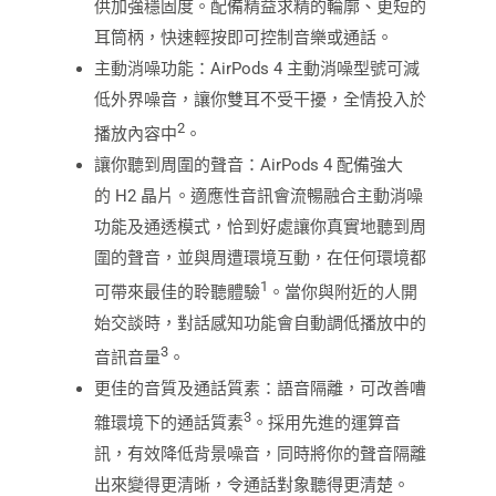
供加強穩固度。配備精益求精的輪廓、更短的
耳筒柄，快速輕按即可控制音樂或通話。
主動消噪功能：AirPods 4 主動消噪型號可減
低外界噪音，讓你雙耳不受干擾，全情投入於
2
播放內容中
。
讓你聽到周圍的聲音：AirPods 4 配備強大
的 H2 晶片。適應性音訊會流暢融合主動消噪
功能及通透模式，恰到好處讓你真實地聽到周
圍的聲音，並與周遭環境互動，在任何環境都
1
可帶來最佳的聆聽體驗
。當你與附近的人開
始交談時，對話感知功能會自動調低播放中的
3
音訊音量
。
更佳的音質及通話質素：語音隔離，可改善嘈
3
雜環境下的通話質素
。採用先進的運算音
訊，有效降低背景噪音，同時將你的聲音隔離
出來變得更清晰，令通話對象聽得更清楚。