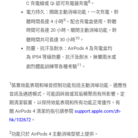
8
C 充電線或 Qi 認可充電器充電
。
電力持久：開啟主動消噪功能，一次充電，聆
9
聽時間長達 4 小時
。配合充電盒使用，聆聽
時間可長達 20 小時。關閉主動消噪功能，聆
10
聽時間共可長達 30 小時
。
防塵、抗汗及耐水：AirPods 4 及充電盒均
為 IP54 等級防塵、抗汗及耐水，無懼雨水或
11
劇烈體能訓練等各種考驗
。
1
裝置效能表現和噪音控制功能包括主動消噪功能、適應性
音訊及通透模式，可能因碎屑或耳垢積聚而有所影響。定
期清潔裝置，以保持效能表現和所有功能正常運作。有
關 AirPods 4 清潔的指引請參閱
support.apple.com/zh-
hk/102672
。
2
功能只於 AirPods 4 主動消噪型號上提供。