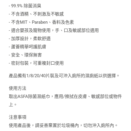
- 99.9% 除菌消臭
- 不含酒精、不刺激及不敏感
- 不含MIT、Paraben、香料及色素
- 適合嬰孩及寵物使用，手、口及敏感部位適用
- 加厚設計，柔軟舒適
- 蘆薈精華呵護肌膚
- 安全、環保無害
- 密封包裝，可重複封口使用
產品備有1/8/20/40片裝及可沖入廁所的濕廁紙以供選擇。
使用方法
取出ASFA除菌濕紙巾，應用/擦拭在皮膚、敏感部位或物件
上。
注意事項
使用產品後，請妥善棄置於垃圾桶內，切勿沖入廁所內。