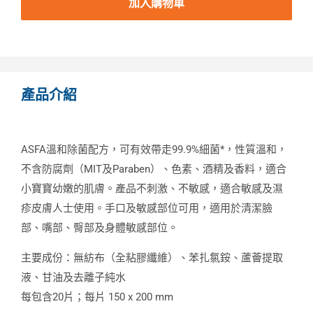
加入購物車
產品介紹
ASFA溫和除菌配方，可有效帶走99.9%細菌*，性質溫和，
不含防腐劑（MIT及Paraben）、色素、酒精及香料，適合
小寶寶幼嫩的肌膚。產品不刺激、不敏感，適合敏感及濕
疹皮膚人士使用。手口及敏感部位可用，適用於清潔臉
部、嘴部、臀部及身體敏感部位。
主要成份：無紡布（全粘膠纖維）、苯扎氯銨、蘆薈提取
液、甘油及去離子純水
每包含20片；每片 150 x 200 mm