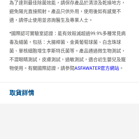
為了達到最佳除菌效能，請保存產品於清涼及乾燥地方，
避免陽光直接照射。產品只供外用，使用後如有感覺不
適，請停止使用並咨詢醫生及專業人士。
*國際認可實驗室認證：能有效殺滅超過99.9%多種常見病
毒及細菌，包括：大腸桿菌、金黃葡萄球菌、白念珠球
菌、單核細胞增生李斯特氏菌等。產品通過微生物測試，
不澀眼睛測試，皮膚測試，過敏測試，適合初生嬰兒及寵
物使用。有關國際認證，請參閱
ASFAWATER官方網站
。
取貨詳情