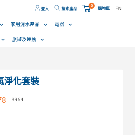
0
EN
購物車
登入
搜索產品
家用濾水產品
電器
旅遊及運動
空氣淨化套裝
78
$964