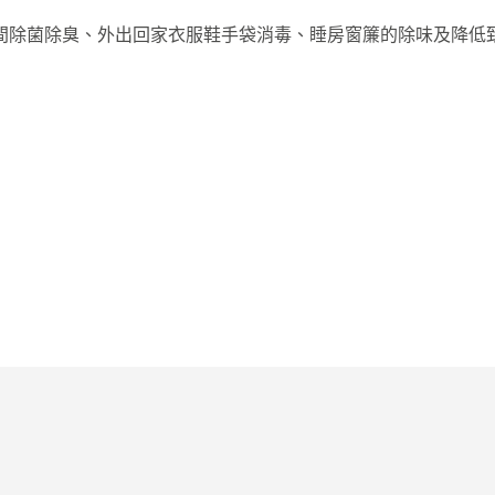
間除菌除臭、外出回家衣服鞋手袋消毒、睡房窗簾的除味及降低