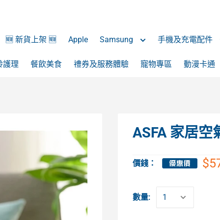
🆕 新貨上架 🆕
Apple
Samsung
手機及充電配件
齡護理
餐飲美食
禮券及服務體驗
寵物專區
動漫卡通
ASFA 家居
$5
價錢：
數量: