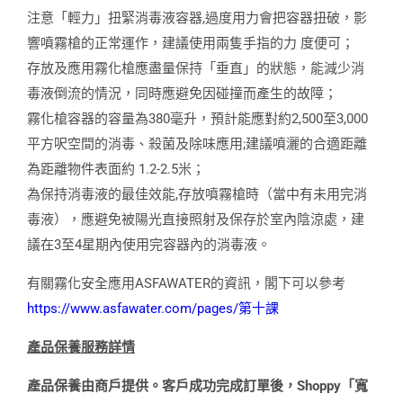
注意「輕力」扭緊消毒液容器,過度用力會把容器扭破，影
響噴霧槍的正常運作，建議使用兩隻手指的力 度便可；
存放及應用霧化槍應盡量保持「垂直」的狀態，能減少消
毒液倒流的情況，同時應避免因碰撞而產生的故障；
霧化槍容器的容量為380毫升，預計能應對約2,500至3,000
平方呎空間的消毒、殺菌及除味應用;建議噴灑的合適距離
為距離物件表面約 1.2-2.5米；
為保持消毒液的最佳效能,存放噴霧槍時（當中有未用完消
毒液），應避免被陽光直接照射及保存於室內陰涼處，建
議在3至4星期內使用完容器內的消毒液。
有關霧化安全應用ASFAWATER的資訊，閣下可以參考
https://www.asfawater.com/pages/第十課
產品保養服務詳情
產品保養由商戶提供。客戶成功完成訂單後，Shoppy「寬