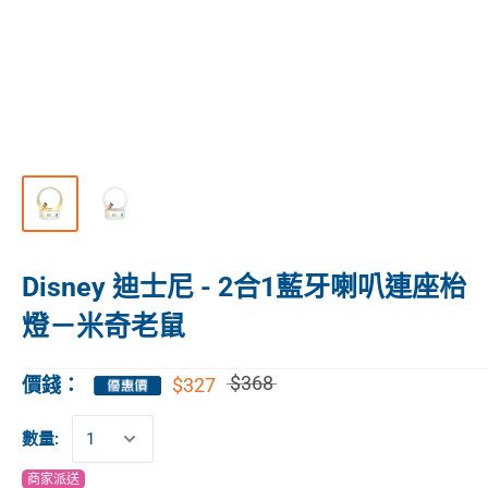
Disney 迪士尼 - 2合1藍牙喇叭連座枱
燈－米奇老鼠
$368
$327
價錢：
數量:
商家派送