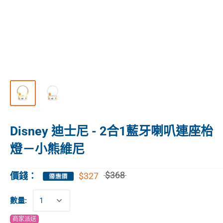
Disney 迪士尼 - 2合1藍牙喇叭連座枱
燈－小熊維尼
$368
$327
價錢：
數量:
商家派送