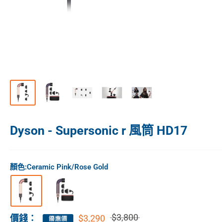
Dyson - Supersonic r 風筒 HD17
顏色:
Ceramic Pink/Rose Gold
$3,800
$3,290
價錢：