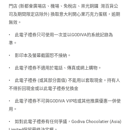
門店 (新都會廣場店、機場、免稅店、祟光銅鑼 灣百貨公
司及期間限定店除外) 換取意大利開心果巧克力蛋糕，逾期
無效。
•
此電子禮券只可使用一次並以GODIVA的系統記錄為
準。
•
影印本及螢幕截圖恕不接納。
•
此電子禮券不適用於電話、傳真或網上購物。
•
此電子禮券 (或其部分面值) 不能用以套取現金。持有人
不得折回現金或以此電子禮券兌換金
•
此電子禮券不可與GODIVA VIP咭或其他推廣優惠一併使
用。
•
如對此電子禮券有任何爭議，Godiva Chocolatier (Asia)
Limited保留最終決定權。