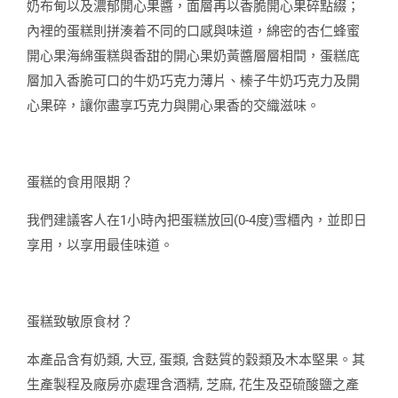
奶布甸以及濃郁開心果醬，面層再以香脆開心果碎點綴；
內裡的蛋糕則拼湊着不同的口感與味道，綿密的杏仁蜂蜜
開心果海綿蛋糕與香甜的開心果奶黃醬層層相間，蛋糕底
層加入香脆可口的牛奶巧克力薄片、榛子牛奶巧克力及開
心果碎，讓你盡享巧克力與開心果香的交織滋味。
蛋糕的食用限期？
我們建議客人在1小時內把蛋糕放回(0-4度)雪櫃內，並即日
享用，以享用最佳味道。
蛋糕致敏原食材？
本產品含有奶類, 大豆, 蛋類, 含麩質的穀類及木本堅果。其
生產製程及廠房亦處理含酒精, 芝麻, 花生及亞硫酸鹽之產