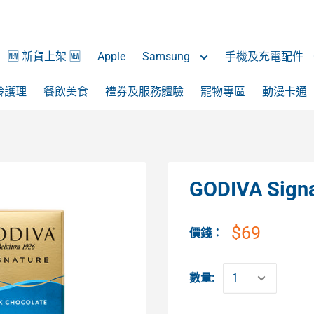
🆕 新貨上架 🆕
Apple
Samsung
手機及充電配件
齡護理
餐飲美食
禮券及服務體驗
寵物專區
動漫卡通
GODIVA Si
$69
價錢：
數量: