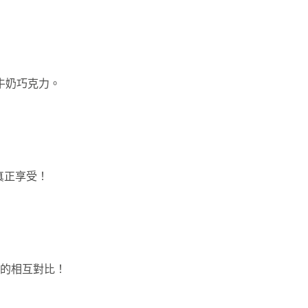
的牛奶巧克力。
的真正享受！
味的相互對比！