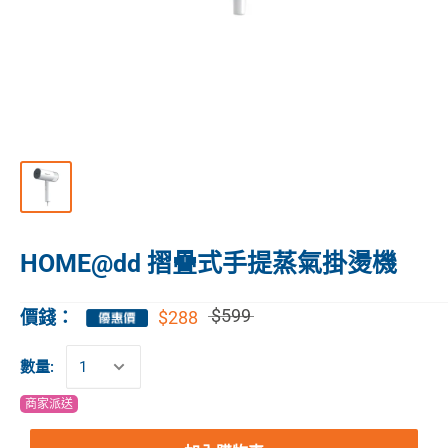
HOME@dd 摺疊式手提蒸氣掛燙機
$599
$288
價錢：
數量:
商家派送