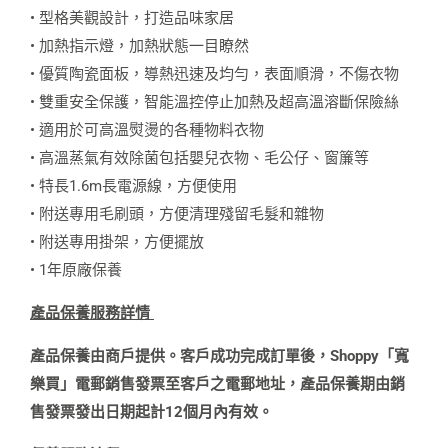
• 型格美觀設計，打造品味家居
• 加熱指示燈，加熱狀態一目瞭然
• 優質陶瓷面板，導熱迅速及均勻，表面順滑，不傷衣物
• 雙重安全保護，智能溫控停止加熱及超高溫溶斷保險絲
• 適用於可高溫熨燙的各種物料衣物
• 高溫蒸氣有效除菌包括嬰兒衣物、毛公仔、窗簾等
• 特長1.6m長電源線，方便使用
• 附送專用毛刷頭，方便清理殘留毛髮和雜物
• 附送專用掛架，方便擺放
• 1年原廠保養
產品保養服務詳情
產品保養由商戶提供。客戶成功完成訂單後，Shoppy「寬
樂買」電郵銷售發票至客戶之電郵地址，產品保養期由銷
售發票發出日期起計12個月內有效。