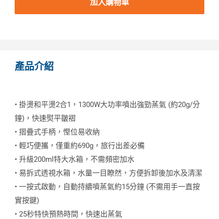
加入購物車
產品介紹
• 掛燙和平燙2合1，1300W大功率噴出強勁蒸氣 (約20g/分
鐘)，快速熨平皺褶
• 摺疊式手柄，慳位易收納
• 輕巧便攜，僅重約690g，旅行出差必備
• 升級200ml特大水箱，不需頻密加水
• 易拆式透視水箱，水量一目瞭然，方便拆卸後加水及清潔
• 一按式啟動，自動持續噴蒸氣約15分鐘 (不需用手一直按
實按鍵)
• 25秒特快預熱時間，快速出蒸氣